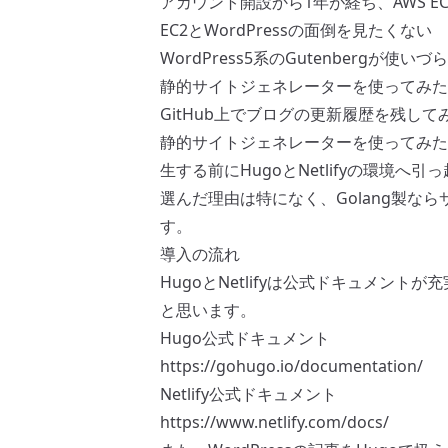
アカウント開設から1年が経ち、AWS 
EC2とWordPressの面倒を見たくない
WordPress5系のGutenbergが使いづ
静的サイトジェネレーターを使ってみた
GitHub上でブログの更新履歴を残して
静的サイトジェネレーターを使ってみた
生する前にHugoとNetlifyの環境へ
選んだ理由は特になく、Golang製な
す。
導入の流れ
HugoとNetlifyは公式ドキュメン
と思います。
Hugo公式ドキュメント
https://gohugo.io/documentation/
Netlify公式ドキュメント
https://www.netlify.com/docs/