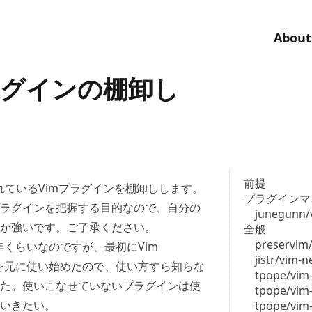
About
ラグインの棚卸し
前提
載されているVimプラグインを棚卸しします。
プラグインマ
ラグインを把握する目的なので、自分の
junegunn/
が強いです。ご了承ください。
全般
preservim
1年くらいなのですが、最初に
Vim
jistr/vim-
cを元に使い始めたので、使い方すら知らな
tpope/vim
た。使いこなせていないプラグインは使
tpope/vim-
いきたい。
tpope/vim