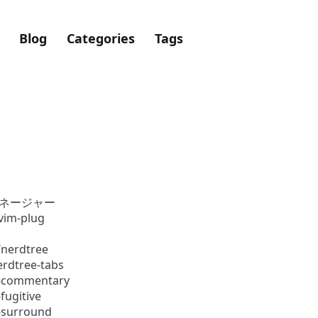
Blog
Categories
Tags
ネージャー
vim-plug
/nerdtree
nerdtree-tabs
-commentary
fugitive
-surround