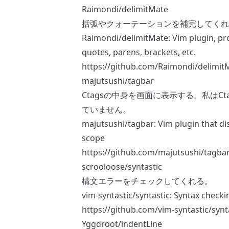
Raimondi/delimitMate
括弧やクォーテーションを補完してくれ
Raimondi/delimitMate: Vim plugin, pr
quotes, parens, brackets, etc.
https://github.com/Raimondi/delimit
majutsushi/tagbar
Ctagsの中身を画面に表示する。私はC
ていません。
majutsushi/tagbar: Vim plugin that di
scope
https://github.com/majutsushi/tagba
scrooloose/syntastic
構文エラーをチェックしてくれる。
vim-syntastic/syntastic: Syntax checki
https://github.com/vim-syntastic/synt
Yggdroot/indentLine