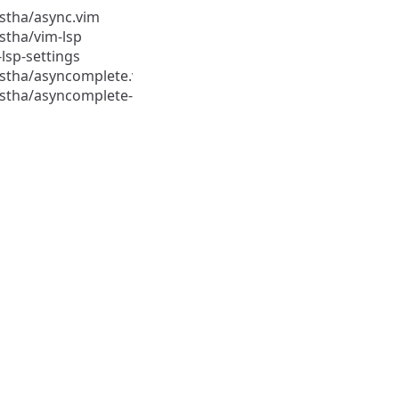
stha/async.vim
stha/vim-lsp
lsp-settings
estha/asyncomplete.vim
estha/asyncomplete-