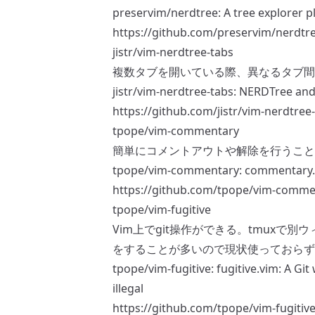
preservim/nerdtree: A tree explorer pl
https://github.com/preservim/nerdtr
jistr/vim-nerdtree-tabs
複数タブを開いている際、異なるタブ間で
jistr/vim-nerdtree-tabs: NERDTree and 
https://github.com/jistr/vim-nerdtree
tpope/vim-commentary
簡単にコメントアウトや解除を行うこと
tpope/vim-commentary: commentary.v
https://github.com/tpope/vim-comme
tpope/vim-fugitive
Vim上でgit操作ができる。tmuxで別
をすることが多いので現状使っておらず
tpope/vim-fugitive: fugitive.vim: A Gi
illegal
https://github.com/tpope/vim-fugitiv