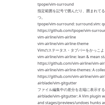
tpope/vim-surround
指定範囲を記号で囲んだり、囲まれてる
つ。
tpope/vim-surround: surround.vim: q
https://github.com/tpope/vim-surrou
vim-airline/vim-airline
vim-airline/vim-airline-theme
Vimのステータス・タブバーをかっこ
vim-airline/vim-airline: lean & mean sta
https://github.com/vim-airline/vim-air
vim-airline/vim-airline-themes: A colle
https://github.com/vim-airline/vim-ai
airblade/vim-gitgutter
ファイル編集中の差分を左端に表示する
airblade/vim-gitgutter: A Vim plugin w
and stages/previews/undoes hunks an