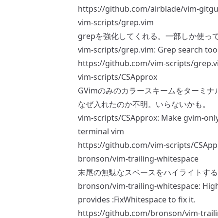
https://github.com/airblade/vim-gitgu
vim-scripts/grep.vim
grepを強化してくれる。一部しか使
vim-scripts/grep.vim: Grep search too
https://github.com/vim-scripts/grep.
vim-scripts/CSApprox
GVimのみのカラースキームをターミナ
なぜ入れたのか不明。いらないかも。
vim-scripts/CSApprox: Make gvim-onl
terminal vim
https://github.com/vim-scripts/CSApp
bronson/vim-trailing-whitespace
末尾の無駄なスペースをハイライトする
bronson/vim-trailing-whitespace: High
provides :FixWhitespace to fix it.
https://github.com/bronson/vim-trail