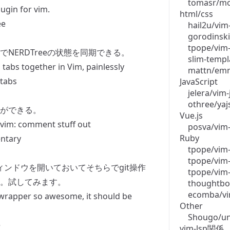
tomasr/mo
ugin for vim.
html/css
ee
hail2u/vim
gorodinski
tpope/vim
NERDTreeの状態を同期できる。
slim-templ
tabs together in Vim, painlessly
mattn/em
-tabs
JavaScript
jelera/vim-
othree/yaj
ができる。
Vue.js
im: comment stuff out
posva/vim
Ruby
ntary
tpope/vim-
tpope/vim
ウィンドウを開いておいてそちらでgit操作
tpope/vim-
。試してみます。
thoughtbo
ecomba/vi
t wrapper so awesome, it should be
Other
Shougo/un
e
vim-lsp関係