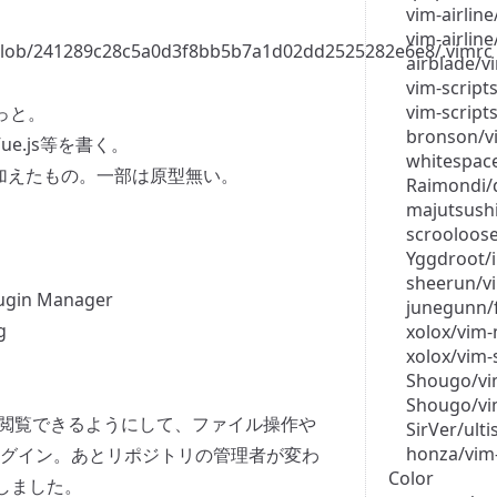
vim-airline
vim-airlin
s/blob/241289c28c5a0d3f8bb5b7a1d02dd2525282e6e8/.vimrc
airblade/v
vim-script
vim-script
っと。
bronson/vi
pt, Vue.js等を書く。
whitespac
cに手を加えたもの。一部は原型無い。
Raimondi/
majutsush
scrooloose
Yggdroot/
sheerun/vi
lugin Manager
junegunn/f
g
xolox/vim-
xolox/vim-
Shougo/vi
Shougo/vi
に閲覧できるようにして、ファイル操作や
SirVer/ulti
honza/vim
グイン。あとリポジトリの管理者が変わ
Color
正しました。