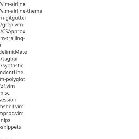
/vim-airline
e/vim-airline-theme
im-gitgutter
s/grep.vim
s/CSApprox
m-trailing-
e
delimitMate
i/tagbar
/syntastic
indentLine
m-polyglot
zf.vim
misc
session
mshell.vim
mproc.vim
snips
-snippets