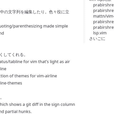
prabirshre
prabirshre
中の文字列を編集したり。色々役に立
mattn/vim-
prabirshr
uoting/parenthesizing made simple
prabirshr
lsp.vim
nd
さいごに
よくしてくれる。
tus/tabline for vim that’s light as air
line
ction of themes for vim-airline
rline-themes
。
hich shows a git diff in the sign column
d partial hunks.