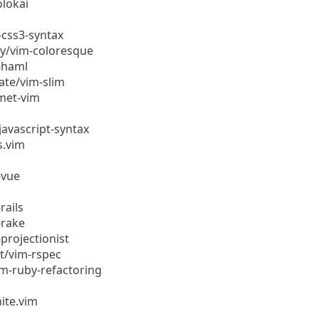
lokai
-css3-syntax
y/vim-coloresque
-haml
ate/vim-slim
met-vim
javascript-syntax
s.vim
-vue
rails
-rake
projectionist
t/vim-rspec
m-ruby-refactoring
ite.vim