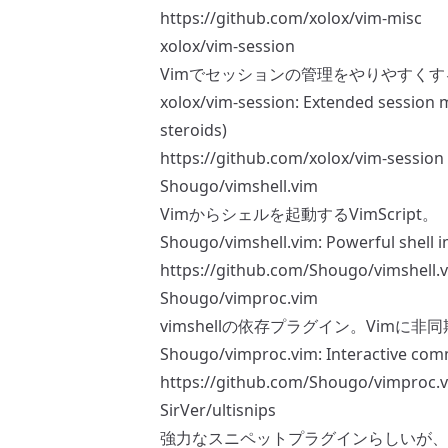
https://github.com/xolox/vim-misc
xolox/vim-session
Vimでセッションの管理をやりやすく
xolox/vim-session: Extended session
steroids)
https://github.com/xolox/vim-session
Shougo/vimshell.vim
Vimからシェルを起動するVimScript。
Shougo/vimshell.vim: Powerful shell 
https://github.com/Shougo/vimshell.
Shougo/vimproc.vim
vimshellの依存プラグイン。Vimに
Shougo/vimproc.vim: Interactive com
https://github.com/Shougo/vimproc.
SirVer/ultisnips
強力なスニペットプラグインらしいが、