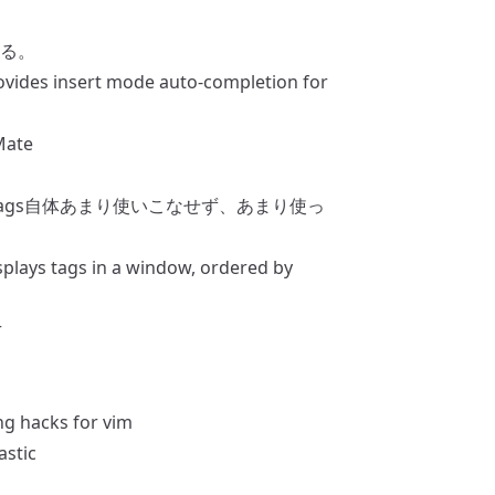
る。
ovides insert mode auto-completion for
Mate
tags自体あまり使いこなせず、あまり使っ
splays tags in a window, ordered by
r
ng hacks for vim
astic