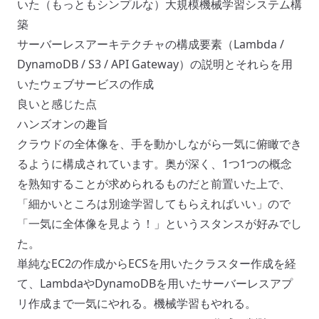
いた（もっともシンプルな）大規模機械学習システム構
築
サーバーレスアーキテクチャの構成要素（Lambda /
DynamoDB / S3 / API Gateway）の説明とそれらを用
いたウェブサービスの作成
良いと感じた点
ハンズオンの趣旨
クラウドの全体像を、手を動かしながら一気に俯瞰でき
るように構成されています。奥が深く、1つ1つの概念
を熟知することが求められるものだと前置いた上で、
「細かいところは別途学習してもらえればいい」ので
「一気に全体像を見よう！」というスタンスが好みでし
た。
単純なEC2の作成からECSを用いたクラスター作成を経
て、LambdaやDynamoDBを用いたサーバーレスアプ
リ作成まで一気にやれる。機械学習もやれる。