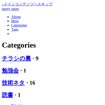
↓
メインコンテンツへスキップ
merry more
About
Blog
Categories
Tags
Categories
チラシの裏
·
9
勉強会
·
1
技術ネタ
·
16
読書
·
1